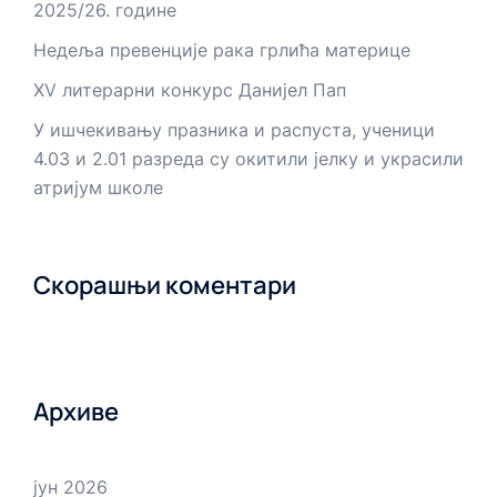
2025/26. године
Недеља превенције рака грлића материце
XV литерарни конкурс Данијел Пап
У ишчекивању празника и распуста, ученици
4.03 и 2.01 разреда су окитили јелку и украсили
атријум школе
Скорашњи коментари
Архиве
јун 2026