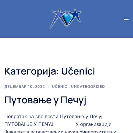
Skip
to
content
Категорија:
Učenici
ДЕЦЕМБАР 10, 2022
UČENICI
,
UNCATEGORIZED
Путовање у Печуј
Повратак на све вести Путовање у Печуј
ПУТОВАЊЕ У ПЕЧУЈ У организацији
Факултета здравствених наука Универзитета у