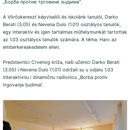
„Борба против трговине људима“.
A Vöröskereszt képviselői és iskolánk tanulói, Darko
Berati (3.05) és Nevena Dulo (1.01) osztályos tanulók,
egy interaktív és igen tartalmas műhelymunkát tartottak
az 1.03 osztályos tanulók számára. A téma: Harc az
emberkereskedelem ellen.
Predstavnici Crvenog križa, naši učenici Darko Berati
(3.05) i Nevena Dulo (1.01) održali su u odjelu 1.03
interaktivnu i dinamičnu radionicu „Borba protiv
trgovanja ljudima“.