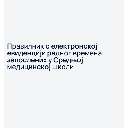
Правилник о електронској
евиденцији радног времена
запослених у Средњој
медицинској школи