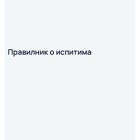
Правилник о испитима