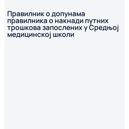
Правилник о допунама
правилника о накнади путних
трошкова запослених у Средњој
медицинској школи