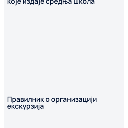
које издаје средња школа
Правилник о организацији
екскурзија