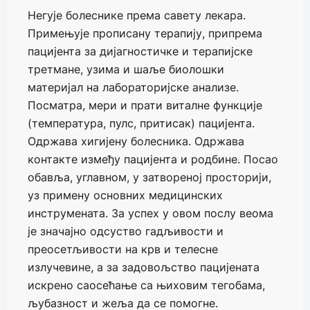
Негује болеснике према савету лекара.
Примењује прописану терапију, припрема
пацијента за дијагностичке и терапијске
третмане, узима и шаље биолошки
материјал на лабораторијске анализе.
Посматра, мери и прати виталне функције
(температура, пулс, притисак) пацијента.
Одржава хигијену болесника. Одржава
контакте између пацијента и родбине. Посао
обавља, углавном, у затвореној просторији,
уз примену основних медицинских
инструмената. За успех у овом послу веома
је значајно одсуство гадљивости и
преосетљивости на крв и телесне
излучевине, а за задовољство пацијената
искрено саосећање са њиховим тегобама,
љубазност и жеља да се помогне.